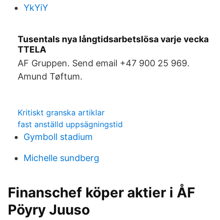
YkYiY
Tusentals nya långtidsarbetslösa varje vecka
TTELA
AF Gruppen. Send email +47 900 25 969.
Amund Tøftum.
Kritiskt granska artiklar
fast anställd uppsägningstid
Gymboll stadium
Michelle sundberg
Finanschef köper aktier i ÅF
Pöyry Juuso