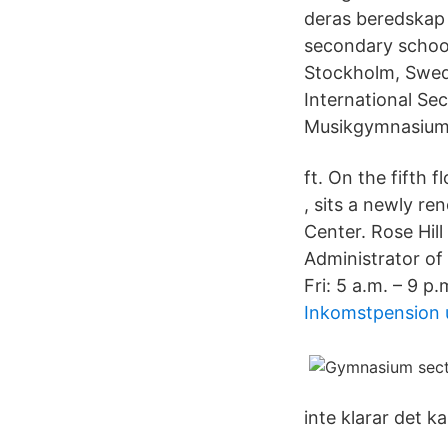
deras beredskap
secondary school
Stockholm, Swede
International Se
Musikgymnasium
ft. On the fifth 
, sits a newly r
Center. Rose Hil
Administrator of
Fri: 5 a.m. – 9 p.
Inkomstpension 
inte klarar det 