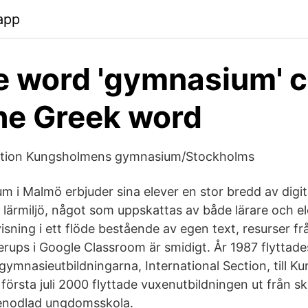
app
e word 'gymnasium' 
he Greek word
ection Kungsholmens gymnasium/Stockholms
m i Malmö erbjuder sina elever en stor bredd av digit
ärmiljö, något som uppskattas av både lärare och el
sning i ett flöde bestående av egen text, resurser fr
erups i Google Classroom är smidigt. År 1987 flyttade
gymnasieutbildningarna, International Section, till 
örsta juli 2000 flyttade vuxenutbildningen ut från s
renodlad ungdomsskola.