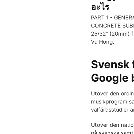
อะไร
PART 1 - GENERAL
CONCRETE SUBFLO
25/32” (20mm) fl
Vu Hong.
Svensk f
Google b
Utöver den ordin
musikprogram sa
välfärdsstudier 
Utöver den natio
på svenska samt 