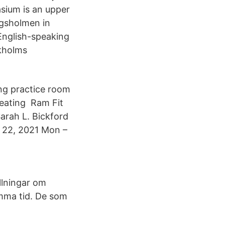
sium is an upper
ngsholmen in
English-speaking
ckholms
ing practice room
reating Ram Fit
arah L. Bickford
r 22, 2021 Mon –
llningar om
amma tid. De som