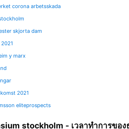
erket corona arbetsskada
stockholm
ster skjorta dam
 2021
eim y marx
und
ingar
nkomst 2021
sson eliteprospects
sium stockholm - เวลาทำการของธุ