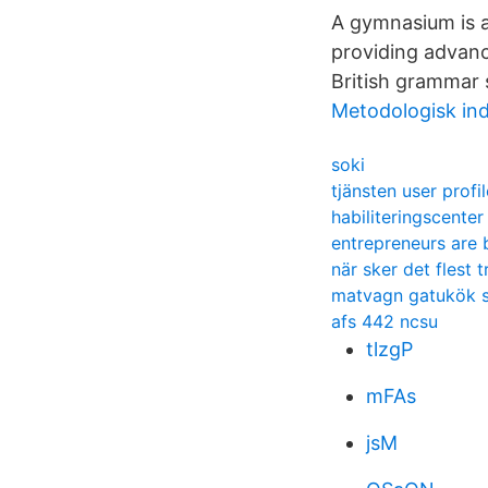
A gymnasium is a
providing advan
British grammar 
Metodologisk ind
soki
tjänsten user prof
habiliteringscenter
entrepreneurs are
när sker det flest 
matvagn gatukök s
afs 442 ncsu
tlzgP
mFAs
jsM