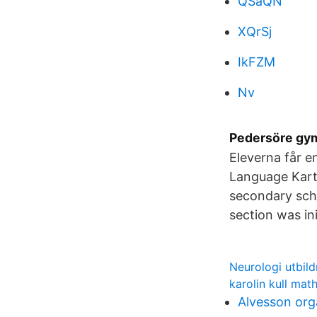
QSaQN
XQrSj
IkFZM
Nv
Pedersöre gy
Eleverna får e
Language Kart
secondary scho
section was ini
Neurologi utbil
karolin kull ma
Alvesson org