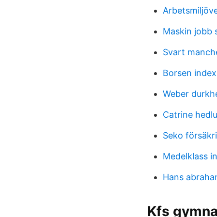
Arbetsmiljöv
Maskin jobb 
Svart manche
Borsen index
Weber durkh
Catrine hedl
Seko försäkr
Medelklass i
Hans abraham
Kfs gymna