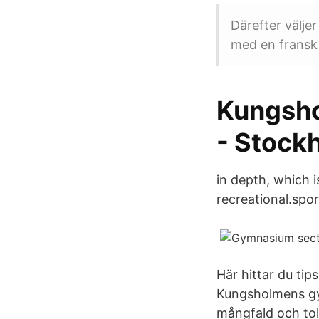
Därefter väljer
med en fransk 
Kungsho
- Stock
in depth, which i
recreational.spo
Här hittar du ti
Kungsholmens gy
mångfald och tol