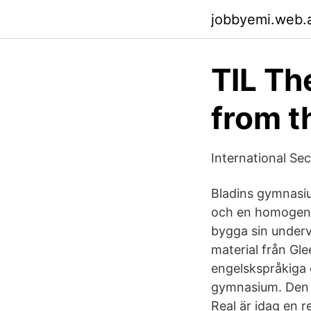
jobbyemi.web.
TIL Th
from t
International S
Bladins gymnasiu
och en homogen l
bygga sin undervi
material från Gle
engelskspråkiga 
gymnasium. Den f
Real är idag en 