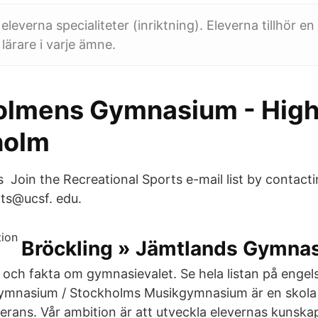
 eleverna specialiteter (inriktning). Eleverna tillhör en
lärare i varje ämne.
lmens Gymnasium - High
holm
s Join the Recreational Sports e-mail list by contact
rts@ucsf. edu.
Bröckling » Jämtlands Gymna
ps och fakta om gymnasievalet. Se hela listan på enge
mnasium / Stockholms Musikgymnasium är en skola 
erans. Vår ambition är att utveckla elevernas kunska