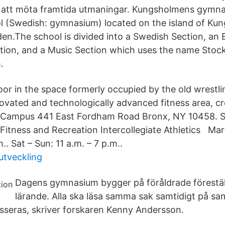
 att möta framtida utmaningar. Kungsholmens gymna
 (Swedish: gymnasium) located on the island of Ku
n.The school is divided into a Swedish Section, an 
ction, and a Music Section which uses the name Sto
.
floor in the space formerly occupied by the old wrestl
enovated and technologically advanced fitness area, c
l Campus 441 East Fordham Road Bronx, NY 10458. S
 Fitness and Recreation Intercollegiate Athletics Ma
m.. Sat – Sun: 11 a.m. – 7 p.m..
utveckling
Dagens gymnasium bygger på föråldrade förestä
lärande. Alla ska läsa samma sak samtidigt på s
kasseras, skriver forskaren Kenny Andersson.