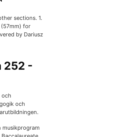
her sections. 1.
 (57mm) for
overed by Dariusz
 252 -
- och
agogik och
arutbildningen.
ch musikprogram
 Baccalaureate