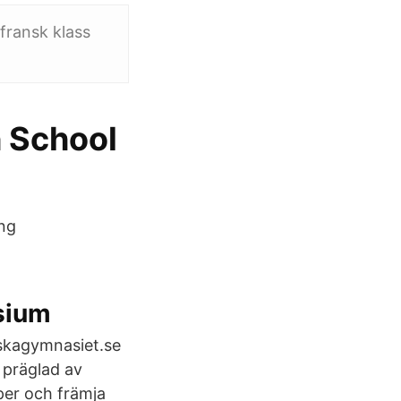
 fransk klass
 School
ing
sium
lskagymnasiet.se
präglad av
per och främja