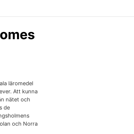
comes
ala läromedel
ever. Att kunna
ån nätet och
s de
Kungsholmens
kolan och Norra