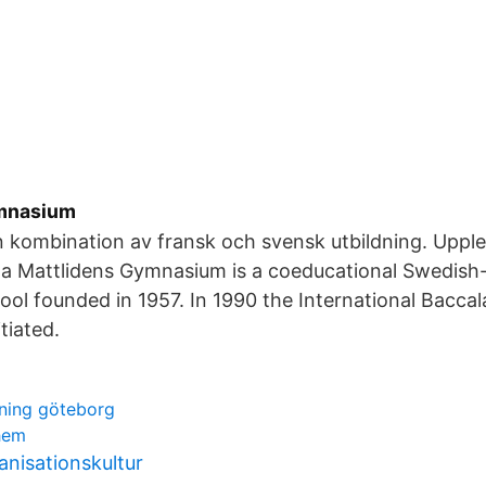
mnasium
n kombination av fransk och svensk utbildning. Uppl
a Mattlidens Gymnasium is a coeducational Swedish
ol founded in 1957. In 1990 the International Baccal
tiated.
dning göteborg
them
anisationskultur