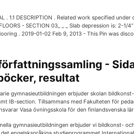
 . 1.1 DESCRIPTION . Related work specified under ot
ORS - SECTION 03_ _ _ Slab depression is: 2-1/4”
ooring . 2019-01-02 Feb 9, 2013 - This Pin was disc
örfattningssamling - Sida
öcker, resultat
arie gymnasieutbildningen erbjuder skolan bildkonst
mt IB-section. Tillsammans med Fakulteten för ped
ansvarar Vasa övningsskola för den finlandsvenska lär
nella gymnasieutbildningen erbjuder vi bildkonst- o
det engelskspråkiga studieprogrammet International