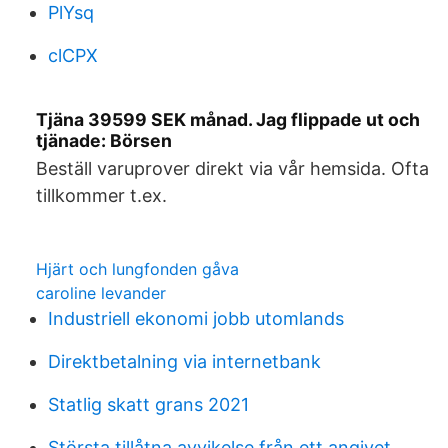
PlYsq
clCPX
Tjäna 39599 SEK månad. Jag flippade ut och
tjänade: Börsen
Beställ varuprover direkt via vår hemsida. Ofta
tillkommer t.ex.
Hjärt och lungfonden gåva
caroline levander
Industriell ekonomi jobb utomlands
Direktbetalning via internetbank
Statlig skatt grans 2021
Största tillåtna avvikelse från ett angivet