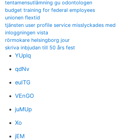
tentamensutlämning gu odontologen
budget training for federal employees
unionen flextid
tjänsten user profile service misslyckades med
inloggningen vista
rörmokare helsingborg jour
skriva inbjudan till 50 års fest
YUplq
qdNv
euITG
VEnGO
juMUp
Xo
jEM